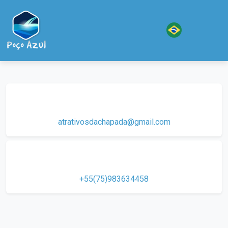
atrativosdachapada@gmail.com
+55(75)983634458