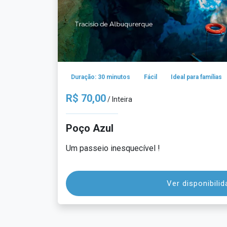
Duração: 30 minutos
Fácil
Ideal para famílias
R$ 70,00
/ Inteira
Poço Azul
Um passeio inesquecível !
Ver disponibili